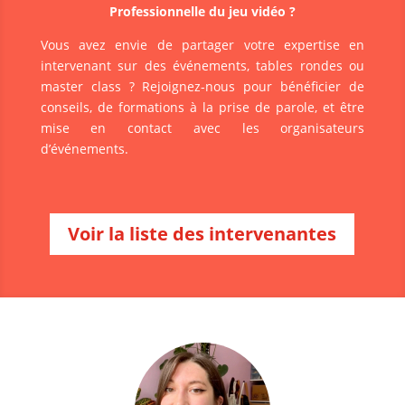
Professionnelle du jeu vidéo ?
Vous avez envie de partager votre expertise en
intervenant sur des événements, tables rondes ou
master class ? Rejoignez-nous pour bénéficier de
conseils, de formations à la prise de parole, et être
mise en contact avec les organisateurs
d’événements.
Voir la liste des intervenantes