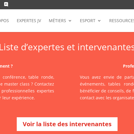
OPOS
EXPERTES JV
MÉTIERS
ESPORT
RESSOURCE
Liste d’expertes et intervenante
ment ?
Profe
 conférence, table ronde,
Vous avez envie de parta
e master class ? Contactez
événements, tables rond
professionnelles expertes
bénéficier de conseils, de 
 leur expérience.
contact avec les organisat
Voir la liste des intervenantes