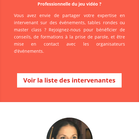
Professionnelle du jeu vidéo ?
Vous avez envie de partager votre expertise en
intervenant sur des événements, tables rondes ou
master class ? Rejoignez-nous pour bénéficier de
conseils, de formations à la prise de parole, et être
mise en contact avec les organisateurs
d’événements.
Voir la liste des intervenantes