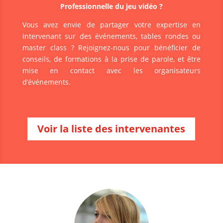
Professionnelle du jeu vidéo ?
Vous avez envie de partager votre expertise en
intervenant sur des événements, tables rondes ou
master class ? Rejoignez-nous pour bénéficier de
conseils, de formations à la prise de parole, et être
mise en contact avec les organisateurs
d’événements.
Voir la liste des intervenantes