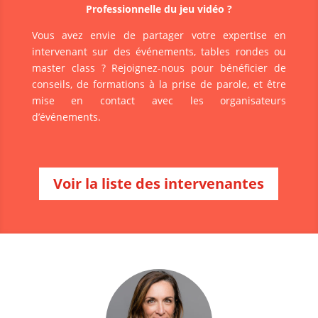
Professionnelle du jeu vidéo ?
Vous avez envie de partager votre expertise en
intervenant sur des événements, tables rondes ou
master class ? Rejoignez-nous pour bénéficier de
conseils, de formations à la prise de parole, et être
mise en contact avec les organisateurs
d’événements.
Voir la liste des intervenantes