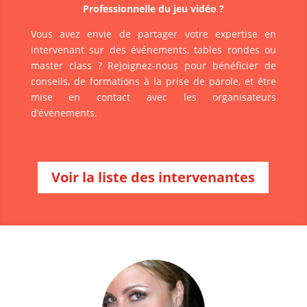
Professionnelle du jeu vidéo ?
Vous avez envie de partager votre expertise en
intervenant sur des événements, tables rondes ou
master class ? Rejoignez-nous pour bénéficier de
conseils, de formations à la prise de parole, et être
mise en contact avec les organisateurs
d’événements.
Voir la liste des intervenantes