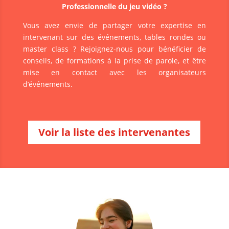
Professionnelle du jeu vidéo ?
Vous avez envie de partager votre expertise en
intervenant sur des événements, tables rondes ou
master class ? Rejoignez-nous pour bénéficier de
conseils, de formations à la prise de parole, et être
mise en contact avec les organisateurs
d’événements.
Voir la liste des intervenantes