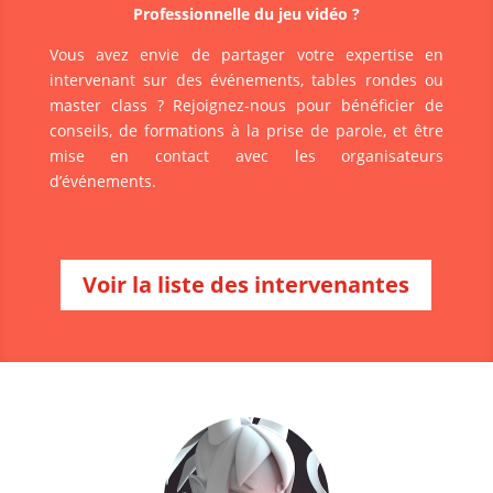
Professionnelle du jeu vidéo ?
Vous avez envie de partager votre expertise en
intervenant sur des événements, tables rondes ou
master class ? Rejoignez-nous pour bénéficier de
conseils, de formations à la prise de parole, et être
mise en contact avec les organisateurs
d’événements.
Voir la liste des intervenantes