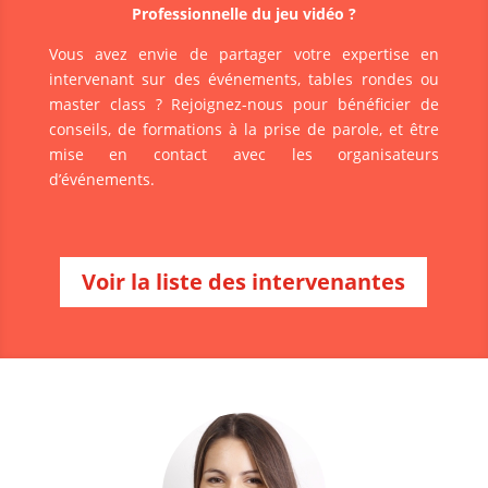
Professionnelle du jeu vidéo ?
Vous avez envie de partager votre expertise en
intervenant sur des événements, tables rondes ou
master class ? Rejoignez-nous pour bénéficier de
conseils, de formations à la prise de parole, et être
mise en contact avec les organisateurs
d’événements.
Voir la liste des intervenantes