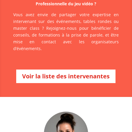
Professionnelle du jeu vidéo ?
Vous avez envie de partager votre expertise en
intervenant sur des événements, tables rondes ou
master class ? Rejoignez-nous pour bénéficier de
conseils, de formations à la prise de parole, et être
mise en contact avec les organisateurs
d’événements.
Voir la liste des intervenantes