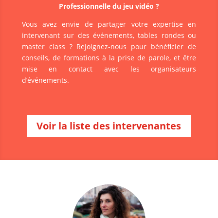
Professionnelle du jeu vidéo ?
Vous avez envie de partager votre expertise en
intervenant sur des événements, tables rondes ou
master class ? Rejoignez-nous pour bénéficier de
conseils, de formations à la prise de parole, et être
mise en contact avec les organisateurs
d’événements.
Voir la liste des intervenantes