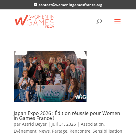
contact@womeningamesfrance.org
Japan Expo 2026 : Édition réussie pour Women
in Games France !
par
Astrid Beyer
|
Juil 31, 2026
|
Association
,
Evénement
,
News
,
Partage
,
Rencontre
,
Sensibilisation