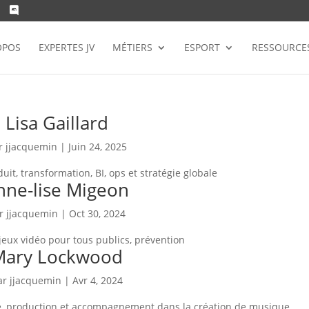
OPOS
EXPERTES JV
MÉTIERS
ESPORT
RESSOURCE
Lisa Gaillard
r
jjacquemin
|
Juin 24, 2025
oduit, transformation, BI, ops et stratégie globale
nne-lise Migeon
ar
jjacquemin
|
Oct 30, 2024
eux vidéo pour tous publics, prévention
Mary Lockwood
ar
jjacquemin
|
Avr 4, 2024
que, production et accompagnement dans la création de musique