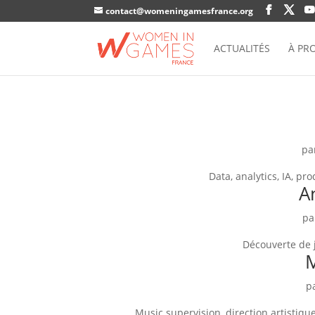
contact@womeningamesfrance.org
ACTUALITÉS
À PR
pa
Data, analytics, IA, pr
A
p
Découverte de j
p
Music supervision, direction artisti