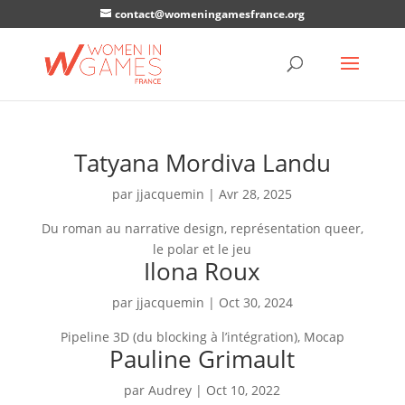
contact@womeningamesfrance.org
Tatyana Mordiva Landu
par
jjacquemin
|
Avr 28, 2025
Du roman au narrative design, représentation queer,
le polar et le jeu
Ilona Roux
par
jjacquemin
|
Oct 30, 2024
Pipeline 3D (du blocking à l’intégration), Mocap
Pauline Grimault
par
Audrey
|
Oct 10, 2022