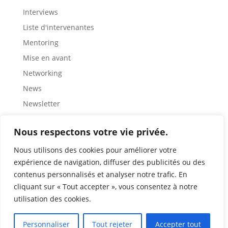
Interviews
Liste d'intervenantes
Mentoring
Mise en avant
Networking
News
Newsletter
Partage
Nous respectons votre vie privée.
Rencontre
Représentation
Nous utilisons des cookies pour améliorer votre
expérience de navigation, diffuser des publicités ou des
Ressources
contenus personnalisés et analyser notre trafic. En
Retour d'expérience
cliquant sur « Tout accepter », vous consentez à notre
Role modèles
utilisation des cookies.
Sensibilisation
Personnaliser
Tout rejeter
Accepter tout