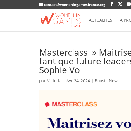
contact@womeningamesfrance.org
ACTUALITÉS
À PR
Masterclass » Maitris
tant que future leader
Sophie Vo
par
Victoria
|
Avr 24, 2024
|
Boost!
,
News