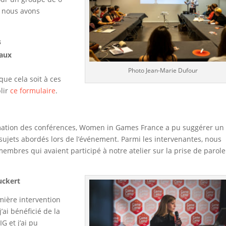
e nous avons
s
eaux
Photo Jean-Marie Dufour
que cela soit à ces
plir
ce formulaire
.
mmation des conférences, Women in Games France a pu suggérer un
sujets abordés lors de l’événement. Parmi les intervenantes, nous
embres qui avaient participé à notre atelier sur la prise de parol
Ruckert
mière intervention
’ai bénéficié de la
G et j’ai pu