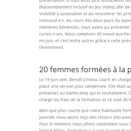
présentation, à nous ainsi qu’à l’association d
(Rassemblement Inclusif du Jeu Vidéo), afin de
visibilité à association et de rencontrer les pro
intéressé·e·s. Au cours des deux jours du Ga
membres bénévoles, nous avons pu présenter 
curieu·x·ses. Nous comptons 40 nouve·aux·lle
mi-Juin, et c’est entre autres grâce à cette pré
l’événement.
20 femmes formées à la p
Le 19 Juin avec Benoît Cristou, coach en charg
place une version plus condensée. Elle était 
présentes au Gamecamp qui le souhaitaient.
charge les frais de la formation, et ce sont 20
Bien que plus courte que notre habituelle for
journée, nous avons reçu des retours très posit
Pour le moment, nous allons cependant nous c
format établi : formation sur une journée et 