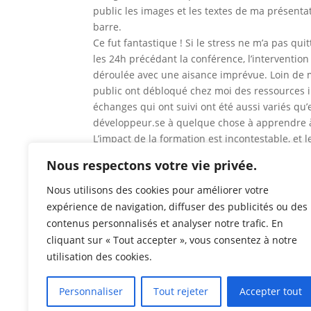
public les images et les textes de ma présentat
barre.
Ce fut fantastique ! Si le stress ne m’a pas qu
les 24h précédant la conférence, l’intervention
déroulée avec une aisance imprévue. Loin de me
public ont débloqué chez moi des ressources 
échanges qui ont suivi ont été aussi variés q
développeur.se à quelque chose à apprendre à
L’impact de la formation est incontestable, 
et partager des idées.
Nous respectons votre vie privée.
Nous utilisons des cookies pour améliorer votre
Des femmes bien plus pr
expérience de navigation, diffuser des publicités ou des
contenus personnalisés et analyser notre trafic. En
Le Gamecamp annonçait une nette croissance d
cliquant sur « Tout accepter », vous consentez à notre
parmi elles, 25% de femmes. Une meilleure re
utilisation des cookies.
objectif à battre pour l’édition de l’année proc
Personnaliser
Tout rejeter
Accepter tout