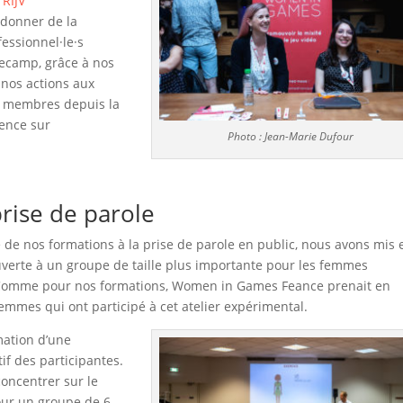
u
RIJV
 donner de la
fessionnel·le·s
mecamp, grâce à nos
nos actions aux
s membres depuis la
sence sur
Photo : Jean-Marie Dufour
rise de parole
e de nos formations à la prise de parole en public, nous avons mis 
ouverte à un groupe de taille plus importante pour les femmes
 Comme pour nos formations, Women in Games Feance prenait en
 femmes qui ont participé à cet atelier expérimental.
mation d’une
if des participantes.
oncentrer sur le
pour un groupe de 6