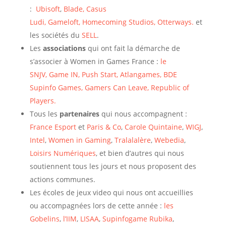
:
Ubisoft
,
Blade,
Casus
Ludi,
Gameloft,
Homecoming Studios,
Otterways.
et
les sociétés du
SELL
.
Les
associations
qui ont fait la démarche de
s’associer à Women in Games France :
le
SNJV,
Game IN,
Push Start,
Atlangames,
BDE
Supinfo Games,
Gamers Can Leave,
Republic of
Players.
Tous les
partenaires
qui nous accompagnent :
France Esport
et
Paris & Co
,
Carole Quintaine
,
WIGJ
,
Intel
,
Women in Gaming
,
Tralalalère
,
Webedia
,
Loisirs Numériques
, et bien d’autres qui nous
soutiennent tous les jours et nous proposent des
actions communes.
Les écoles de jeux video qui nous ont accueillies
ou accompagnées lors de cette année :
les
Gobelins
,
l’IIM
,
LISAA
,
Supinfogame Rubika
,